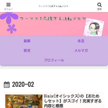
メニュー
検索
副業
生活
育児
メルマガ
プロフィール
2020-02
Oisix(オイシックス)の【おため
しセット】がスゴイ！充実すぎる
内容と感想