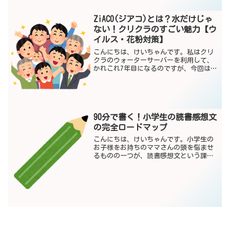
ZiACO(ジアコ)とは？水だけじゃ
ない！クリクラのすごい魅力【ウ
イルス・花粉対策】
こんにちは、けいちゃんです。私はクリ
クラのウォーターサーバーを利用して、
かれこれ7年目になるのですが、今回は、
水の宅配だけではない、クリクラのすご
い魅力をお伝えします！ウイルスや、イ
ンフルエンザ、花粉対策をしたいあなた
にぜひオススメします。...
90分で書く！小学生の読書感想文
の完全ロードマップ
こんにちは、けいちゃんです。小学生の
お子様をお持ちのママさんの頭を悩ませ
るものの一つが、読書感想文という課題
ではないでしょうか。高学年になると、
夏休みの課題で必須だったり、低学年で
も課題にあったりしますが、読書感想文
は書く機会が必ずあると思...