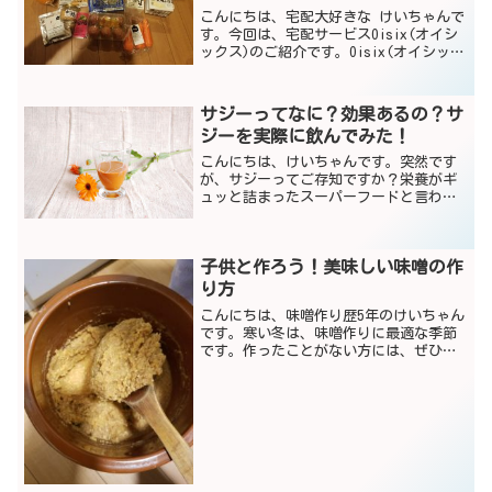
こんにちは、宅配大好きな けいちゃんで
す。今回は、宅配サービスOisix(オイシ
ックス)のご紹介です。Oisix(オイシック
ス)とは？Oisix(オイシックス)は、オイ
シックス・ラ・大地株式会社が運営す
る、有機野菜などの食品宅配専門スーパ
サジーってなに？効果あるの？サ
ー...
ジーを実際に飲んでみた！
こんにちは、けいちゃんです。突然です
が、サジーってご存知ですか？栄養がギ
ュッと詰まったスーパーフードと言われ
るものなんだそうですが、初めて名前を
聞いたときは、なんじゃそりゃ！？と思
っていました（笑）貧血予防になると聞
子供と作ろう！美味しい味噌の作
き、最近立ちくらみがヒド...
り方
こんにちは、味噌作り歴5年のけいちゃん
です。寒い冬は、味噌作りに最適な季節
です。作ったことがない方には、ぜひぜ
ひオススメしたい手作り味噌。今回は手
作り味噌のレシピをご紹介します。子供
と作るのもまた楽しいですよ♬子供でも
お手伝いできるところも...