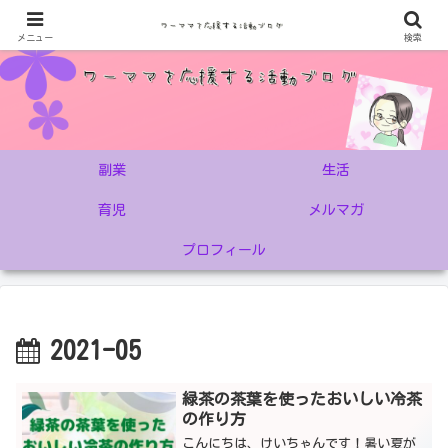
メニュー
検索
副業
生活
育児
メルマガ
プロフィール
2021-05
緑茶の茶葉を使ったおいしい冷茶
の作り方
こんにちは、けいちゃんです！暑い夏が