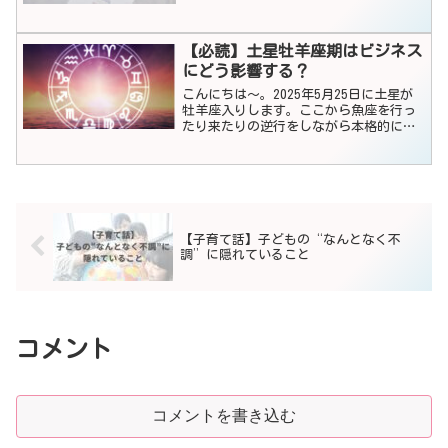
ネートされました。今回は私を含めたコ
ミュニティメンバーの3作品をご紹介しま
す。ぜひ、応援...
【必読】土星牡羊座期はビジネス
にどう影響する？
こんにちは～。2025年5月25日に土星が
牡羊座入りします。ここから魚座を行っ
たり来たりの逆行をしながら本格的に牡
羊座に滞在するのが2026年2月14日から
2028年4月13日までとなります。今日は
土星が牡羊座に滞在中の世相とこの配置
があな...
【子育て話】子どもの“なんとなく不
調”に隠れていること
コメント
コメントを書き込む