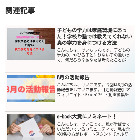
関連記事
子どもの学力は家庭環境にあっ
た！学校や塾では教えてくれない
真の学力を身につける方法
こんにちは、けいちゃんです。子どもの
学力の、伸びる子と伸びない子の違いっ
て、何だろう？あなたは考えたことがあ
りますか？なんと、真の学力を伸ばすの
にはタイムリミットがあるのだとか！小
学3年生までが鍵といわれています。そこ
8月の活動報告
で、私がこちらの本を参...
こんにちは、けいこです。今回は8月の活
動報告をしていきます。【活動報告】ア
フィリエイト・Brain12件・動画編集6件
自主サービス・アイコンイラスト作成2件
その他・レポート掲載レポートを作成し
てレポートスタンドに掲載されました8月
は、動画編...
e-book大賞にノミネート！
こんにちは、けいこです。私が学ばせて
いただいているコミュニティで、私を含
め3名の方がレポートスタンド『メルぞ
う』が開催する第30回e-book大賞にノミ