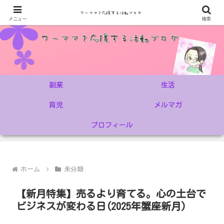
メニュー
検索
副業
生活
育児
メルマガ
プロフィール
ホーム
未分類
【新月特集】売るより育てる。心の土台で
ビジネスが変わる日(2025年蟹座新月)