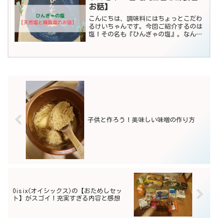
お話】
こんにちは、調味料にはちょっとこだわ
るけいちゃんです。今回ご紹介するのは
塩！その名も『ひんぎゃの塩』。なんだ
か面白いネーミングですよね。どんな
塩？これから詳しくご紹介します。あわ
せて塩の大事なお話もしますので、最後
までお読みいただければ幸い...
子供と作ろう！美味しい味噌の作り方
Oisix(オイシックス)の【おためしセッ
ト】がスゴイ！充実すぎる内容と感想