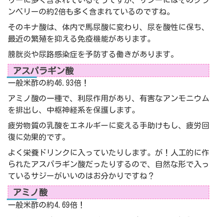
リーに多く含まれているそうですが、サジーにはそのクラ
ンベリーの約2倍も多く含まれているのですね。
そのキナ酸は、体内で馬尿酸に変わり、尿を酸性に保ち、
最近の繁殖を抑える免疫機能があります。
膀胱炎や尿路感染症を予防する働きがあります。
アスパラギン酸
一般米酢の約46.93倍！
アミノ酸の一種で、利尿作用があり、有害なアンモニウム
を排出し、中枢神経系を保護します。
疲労物質の乳酸をエネルギーに変える手助けもし、疲労回
復に効果的です。
よく栄養ドリンクに入っていたりします。が！人工的に作
られたアスパラギン酸だったりするので、自然な形で入っ
ているサジーがいいのはお分かりですね？
アミノ酸
一般米酢の約4.69倍！