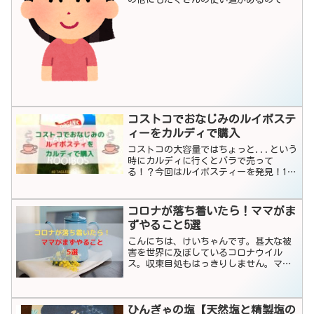
っておくと便利です。
コストコでおなじみのルイボステ
ィーをカルディで購入
コストコの大容量ではちょっと...という
時にカルディに行くとバラで売って
る！？今回はルイボスティーを発見！1つ
でいいと思った時にカルディでゲットし
たルイボスティをご紹介します。
コロナが落ち着いたら！ママがま
ずやること5選
こんにちは、けいちゃんです。甚大な被
害を世界に及ぼしているコロナウイル
ス。収束目処もはっきりしません。マス
クはいまだに手に入りづらく、トイレッ
トペーパーやティッシュも一時姿を消
し、私たちの生活も大きく変わってしま
ひんぎゃの塩【天然塩と精製塩の
いました。この被害がたとえ収...