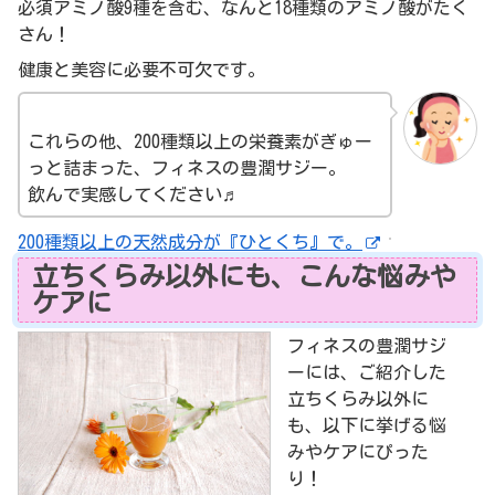
必須アミノ酸9種を含む、なんと18種類のアミノ酸がたく
さん！
健康と美容に必要不可欠です。
これらの他、200種類以上の栄養素がぎゅー
っと詰まった、フィネスの豊潤サジー。
飲んで実感してください♬
200種類以上の天然成分が『ひとくち』で。
立ちくらみ以外にも、こんな悩みや
ケアに
フィネスの豊潤サジ
ーには、ご紹介した
立ちくらみ以外に
も、以下に挙げる悩
みやケアにぴった
り！