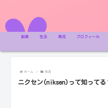
副業
生活
育児
プロフィール
ホーム
生活
ニクセン(niksen)って知っ